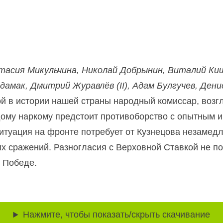
тасия Микульчина, Николай Добрынин, Виталий Кище
амак, Дмитрий Журавлёв (II), Адам Булгучев, Денис
й в истории нашей страны народный комиссар, воз
дому наркому предстоит противоборство с опытным
туация на фронте потребует от Кузнецова незамедл
гих сражений. Разногласия с Верховной Ставкой не 
к Победе.
Нажмите, чтобы показать/скрыть скачивание