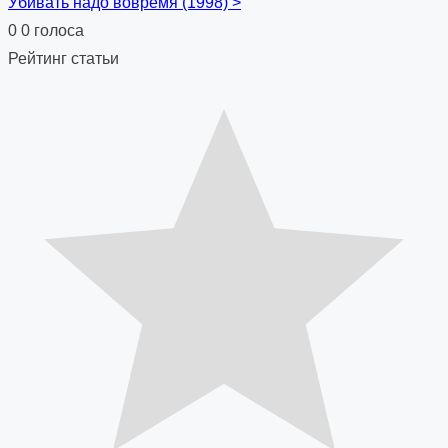
Убивать надо вовремя (1998)
>
navigation
0
0
голоса
Рейтинг статьи