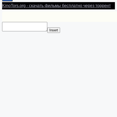
KinoTors.org - скачать фильмы бесплатно через торрент
Insert