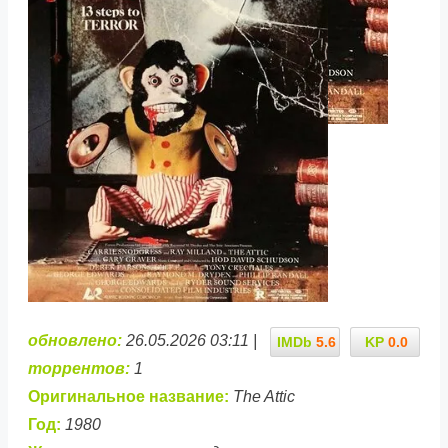
обновлено:
26.05.2026 03:11 |
IMDb
5.6
KP
0.0
торрентов:
1
Оригинальное название:
The Attic
Год:
1980