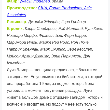
Жанр:
ужасы
,
триллер
, драма
Производство:
США, Forum Productions, Attic
Associates
Режиссер:
Джордж Эдвардс, Гэри Грейвер
В ролях:
Кэрри Снодгресс, Рэй Милланд, Рут Кокс,
Розмари Мёрфи, Фрэнсис Бэй, Ферн Бэрри,
Марджори Итон, Майкл Рэй Родс, Рон Люче,
Патрик Бреннан, Марк Эндрюс, Зейл Кесслер,
Мэйсон Армин Джеймс, Эрик Паркинсон, Дэн
Кэмпбелл
Луиз Элмор — женщина средних лет, с большими
закидонами. Ее увольняют из библиотеки, в которой
она проработала 19 лет, за поджог, который она
устроила в момент помутнения рассудка. Луиз
живет в большом доме с отцом-инвалидом, который
всячески изводит ее. Из подруг у нее есть только