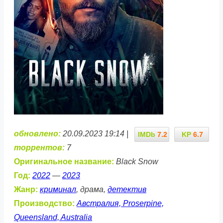
обновлено:
20.09.2023 19:14 |
IMDb
7.2
KP
6.7
торрентов:
7
Оригинальное название:
Black Snow
Год:
2022
—
2023
Жанр:
криминал
, драма,
детектив
Производство:
Австралия, Proserpine,
Queensland, Australia