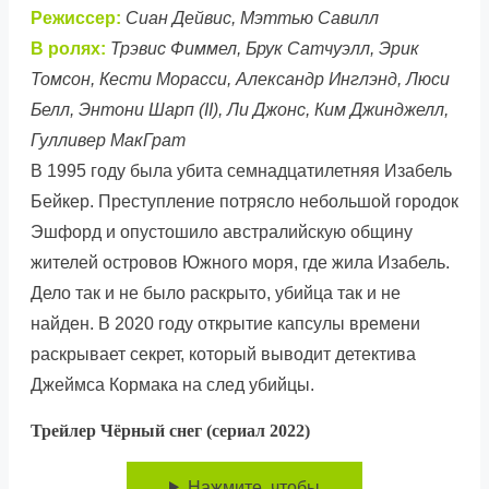
Режиссер:
Сиан Дейвис, Мэттью Савилл
В ролях:
Трэвис Фиммел, Брук Сатчуэлл, Эрик
Томсон, Кести Морасси, Александр Инглэнд, Люси
Белл, Энтони Шарп (II), Ли Джонс, Ким Джинджелл,
Гулливер МакГрат
В 1995 году была убита семнадцатилетняя Изабель
Бейкер. Преступление потрясло небольшой городок
Эшфорд и опустошило австралийскую общину
жителей островов Южного моря, где жила Изабель.
Дело так и не было раскрыто, убийца так и не
найден. В 2020 году открытие капсулы времени
раскрывает секрет, который выводит детектива
Джеймса Кормака на след убийцы.
Трейлер Чёрный снег (сериал 2022)
Нажмите, чтобы