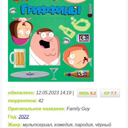
обновлено:
12.05.2023 14:19 |
IMDb
8.2
KP
7.7
торрентов:
42
Оригинальное название:
Family Guy
Год:
2022
Жанр:
мультсериал, комедия, пародия, чёрный