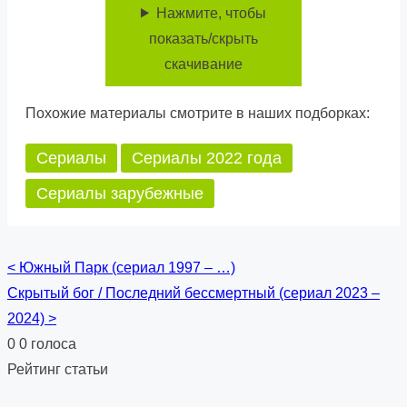
Нажмите, чтобы
показать/скрыть
скачивание
Похожие материалы смотрите в наших подборках:
Сериалы
Сериалы 2022 года
Сериалы зарубежные
<
Южный Парк (сериал 1997 – …)
Posts
Скрытый бог / Последний бессмертный (сериал 2023 –
navigation
2024)
>
0
0
голоса
Рейтинг статьи