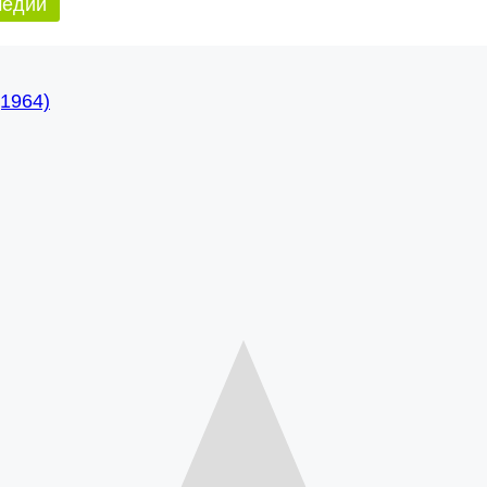
медии
1964)