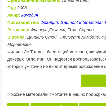
Оригинальное название:
15 ans et demi
Год:
2008
Жанр:
комедия
Производство:
Франция, Gaumont International, P
Режиссер:
Франсуа Дезанья, Тома Соррио
В ролях:
Даниель Отой, Жюльетт Ламболе, Фра
Мортенсен
Филипп Ле Таллек, блестящий инженер, живущий
дочерью Эглантин. Он надеется воспользоваться 
которых уж точно не входит времяпровождение 
Похожие материалы смотрите в наших подборках