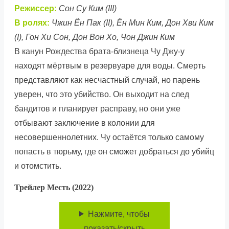
Режиссер:
Сон Су Ким (III)
В ролях:
Чжин Ён Пак (II), Ён Мин Ким, Дон Хви Ким
(I), Гон Хи Сон, Дон Вон Хо, Чон Джин Ким
В канун Рождества брата-близнеца Чу Джу-у
находят мёртвым в резервуаре для воды. Смерть
представляют как несчастный случай, но парень
уверен, что это убийство. Он выходит на след
бандитов и планирует расправу, но они уже
отбывают заключение в колонии для
несовершеннолетних. Чу остаётся только самому
попасть в тюрьму, где он сможет добраться до убийц
и отомстить.
Трейлер Месть (2022)
Нажмите, чтобы
показать/скрыть