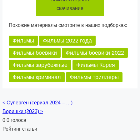
скачивание
Похожие материалы смотрите в наших подборках:
Фильмы
Фильмы 2022 года
Фильмы боевики
Фильмы боевики 2022
Фильмы зарубежные
Фильмы Корея
Фильмы криминал
Фильмы триллеры
<
Суперген (сериал 2024 – …)
Posts
Воришки (2023)
>
navigation
0
0
голоса
Рейтинг статьи