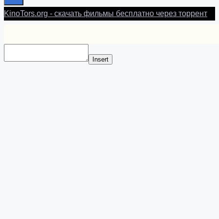
KinoTors.org - скачать фильмы бесплатно через торрент
Insert