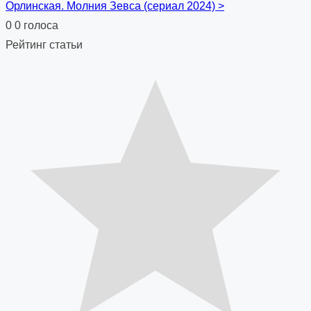
Орлинская. Молния Зевса (сериал 2024)
>
navigation
0
0
голоса
Рейтинг статьи