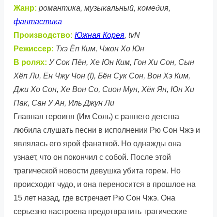
Жанр:
романтика, музыкальный, комедия,
фантастика
Производство:
Южная Корея
, tvN
Режиссер:
Тхэ Ёп Ким, Чжон Хо Юн
В ролях:
У Сок Пён, Хе Юн Ким, Гон Хи Сон, Сын
Хёп Ли, Ён Чжу Чон (I), Бён Сук Сон, Вон Хэ Ким,
Джи Хо Сон, Хе Вон Со, Сион Мун, Хёк Ян, Юн Хи
Пак, Сан У Ан, Иль Джун Ли
Главная героиня (Им Соль) с раннего детства
любила слушать песни в исполнении Рю Сон Чжэ и
являлась его ярой фанаткой. Но однажды она
узнает, что он покончил с собой. После этой
трагической новости девушка убита горем. Но
происходит чудо, и она переносится в прошлое на
15 лет назад, где встречает Рю Сон Чжэ. Она
серьезно настроена предотвратить трагические