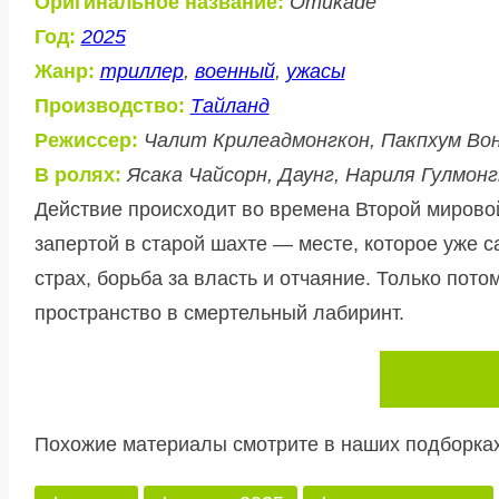
Оригинальное название:
Omukade
Год:
2025
Жанр:
триллер
,
военный
,
ужасы
Производство:
Тайланд
Режиссер:
Чалит Крилеадмонгкон, Пакпхум Во
В ролях:
Ясака Чайсорн, Даунг, Нариля Гулмон
Действие происходит во времена Второй мировой
запертой в старой шахте — месте, которое уже 
страх, борьба за власть и отчаяние. Только пот
пространство в смертельный лабиринт.
Похожие материалы смотрите в наших подборках