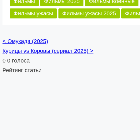
Фильмы
Фильмы 2025
Фильмы военные
Фильмы ужасы
Фильмы ужасы 2025
Филь
<
Омукадэ (2025)
Posts
Курицы vs Коровы (сериал 2025)
>
navigation
0
0
голоса
Рейтинг статьи