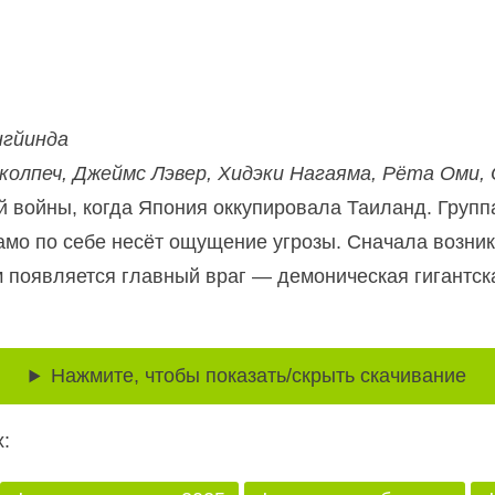
нгйинда
гколпеч, Джеймс Лэвер, Хидэки Нагаяма, Рёта Оми,
 войны, когда Япония оккупировала Таиланд. Группа
само по себе несёт ощущение угрозы. Сначала возн
ом появляется главный враг — демоническая гигантс
Нажмите, чтобы показать/скрыть скачивание
: