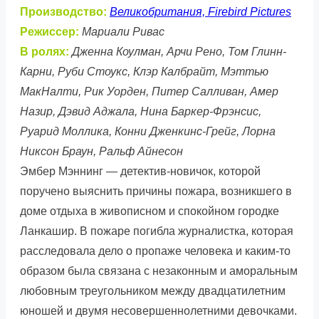
Производство:
Великобритания, Firebird Pictures
Режиссер:
Мариали Ривас
В ролях:
Дженна Коулман, Арчи Рено, Том Глинн-
Карни, Руби Стоукс, Клэр Калбрайт, Мэттью
МакНалти, Рик Уорден, Питер Салливан, Амер
Назир, Дэвид Аджала, Нина Баркер-Фрэнсис,
Руарид Моллика, Конни Дженкинс-Грейг, Лорна
Никсон Браун, Ральф Айнесон
Эмбер Мэннинг — детектив-новичок, которой
поручено выяснить причины пожара, возникшего в
доме отдыха в живописном и спокойном городке
Ланкашир. В пожаре погибла журналистка, которая
расследовала дело о пропаже человека и каким-то
образом была связана с незаконным и аморальным
любовным треугольником между двадцатилетним
юношей и двумя несовершеннолетними девочками.