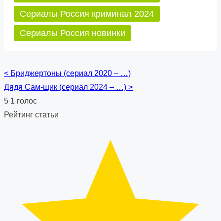
Сериалы Россия криминал 2024
Сериалы Россия новинки
<
Бриджертоны (сериал 2020 – …)
Posts
Дядя Сам-щик (сериал 2024 – …)
>
navigation
5
1
голос
Рейтинг статьи