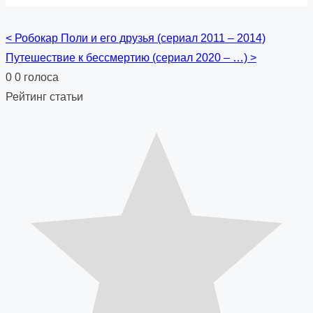
<
Робокар Поли и его друзья (сериал 2011 – 2014)
Posts
Путешествие к бессмертию (сериал 2020 – …)
>
navigation
0
0
голоса
Рейтинг статьи