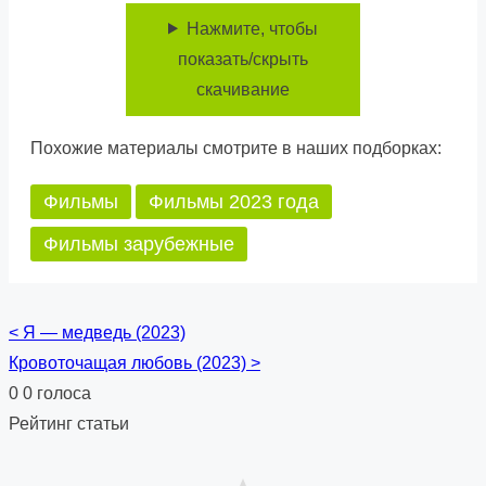
Нажмите, чтобы
показать/скрыть
скачивание
Похожие материалы смотрите в наших подборках:
Фильмы
Фильмы 2023 года
Фильмы зарубежные
<
Я — медведь (2023)
Posts
Кровоточащая любовь (2023)
>
navigation
0
0
голоса
Рейтинг статьи