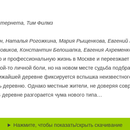
нтернета, Тим Филмз
ин, Наталья Рогожкина, Мария Рыщенкова, Евгений
ховиков, Константин Белошапка, Евгения Ахременк
 и профессиональную жизнь в Москве и переезжает 
кой-то личной боли, но на новом месте судьба подб
лижайшей деревне фиксируется вспышка неизвестног
ь деревню. Однако местные жители, не доверяя сов
В деревне разгорается чума нового типа…
Нажмите, чтобы показать/скрыть скачивание