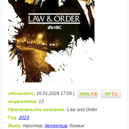
обновлено:
16.01.2024 17:06 |
IMDb
7.8
KP
7.1
торрентов:
13
Оригинальное название:
Law and Order
Год:
2023
Жанр:
триллер,
детектив
, боевик