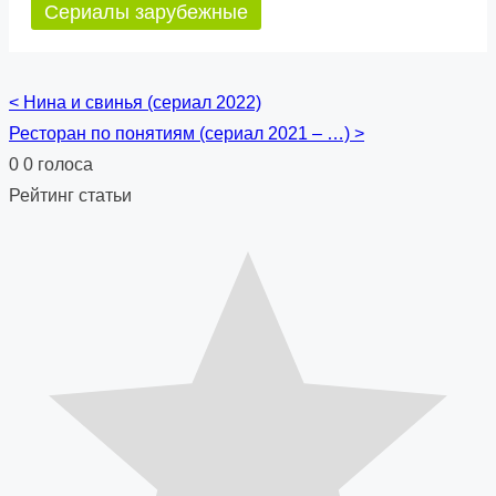
Сериалы зарубежные
<
Нина и свинья (сериал 2022)
Posts
Ресторан по понятиям (сериал 2021 – …)
>
navigation
0
0
голоса
Рейтинг статьи