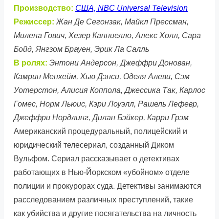
Производство:
США, NBC Universal Television
Режиссер:
Жан Де Сегонзак, Майкл Прессман,
Милена Гович, Хезер Каппиелло, Алекс Холл, Сара
Бойд, Янгзом Брауен, Эрик Ла Салль
В ролях:
Энтони Андерсон, Джеффри Донован,
Камрин Менхейм, Хью Дэнси, Оделя Алеви, Сэм
Уотерстон, Алисия Коппола, Джессика Так, Карлос
Гомес, Норм Льюис, Кэри Лоуэлл, Рашель Лефевр,
Джеффри Нордлинг, Дилан Бэйкер, Карри Грэм
Американский процедуральный, полицейский и
юридический телесериал, созданный Диком
Вульфом. Сериал рассказывает о детективах
работающих в Нью-Йоркском «убойном» отделе
полиции и прокурорах суда. Детективы занимаются
расследованием различных преступлений, такие
как убийства и другие посягательства на личность